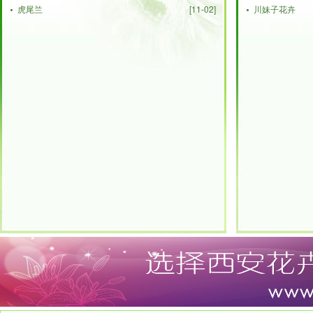
虎尾兰
[11-02]
川妹子花卉