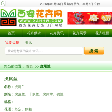
2026年08月06日 星期四 节气：本月7日 立秋
首页
花卉供求
花卉资讯
花卉展示
花卉租摆
我要买花
资讯
您当前位置：
首页
>>
虎尾兰
虎尾兰
名称：
虎尾兰
别名：
虎皮兰、千岁兰、虎尾掌、锦兰
规格：
花语：
坚定、刚毅