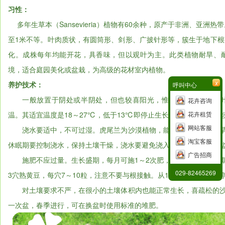
习性：
多年生草本（Sansevieria）植物有60余种，原产于非洲、亚洲
至1米不等。叶肉质状，有圆筒形、剑形、广披针形等，簇生于地下
化。成株每年均能开花，具香味，但以观叶为主。此类植物耐旱、
境，适合庭园美化或盆栽，为高级的花材室内植物。
x
养护技术：
呼叫中心
一般放置于阴处或半阴处，但也较喜阳光，惟有光线太强时，
花卉咨询
温。其适宜温度是18～27℃，低于13℃即停止生长。冬季温度也不
花卉租赁
网站客服
浇水要适中，不可过湿。虎尾兰为沙漠植物，能耐恶劣环境和久旱
淘宝客服
休眠期要控制浇水，保持土壤干燥，浇水要避免浇入叶簇内。用塑料
广告招商
施肥不应过量。生长盛期，每月可施1～2次肥，施肥量要少。长期
029-82465269
3穴熟黄豆，每穴7～10粒，注意不要与根接触。从11月至第二年3月
对土壤要求不严，在很小的土壤体积内也能正常生长，喜疏松的沙
一次盆，春季进行，可在换盆时使用标准的堆肥。