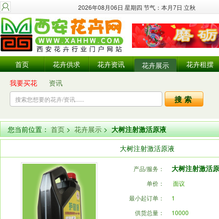
2026年08月06日 星期四 节气：本月7日 立秋
首页
花卉供求
花卉资讯
花卉租摆
花卉展示
我要买花
资讯
您当前位置：
首页
>
花卉展示
>
大树注射激活原液
大树注射激活原液
大树注射激活
产品/服务：
单价：
面议
最小起订单：
1
供货总量：
10000