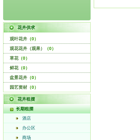
花卉供求
观叶花卉
（0）
观花花卉（观果）
（0）
草花
（0）
鲜花
（0）
盆景花卉
（0）
园艺资材
（0）
花卉租摆
长期租摆
酒店
办公区
商场