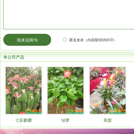
匿名发表（内容限5到500字）
本公司产品
七彩麒麟
绿萝
凤梨