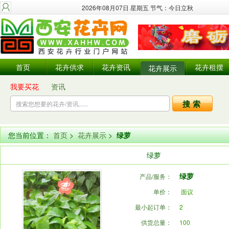
2026年08月07日 星期五 节气：今日立秋
首页
花卉供求
花卉资讯
花卉租摆
花卉展示
我要买花
资讯
您当前位置：
首页
>
花卉展示
>
绿萝
绿萝
绿萝
产品/服务：
单价：
面议
最小起订单：
2
供货总量：
100