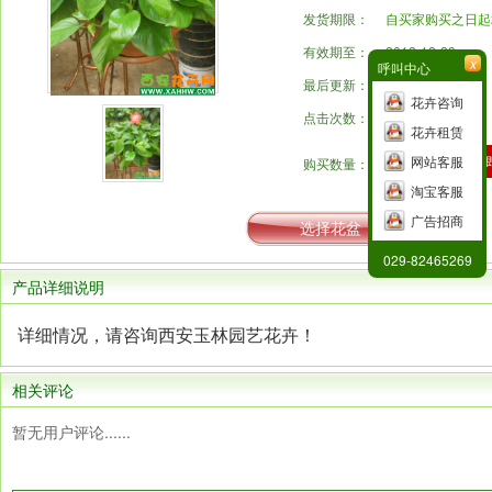
发货期限：
自买家购买之日起
有效期至：
2012-12-29
x
呼叫中心
最后更新：
1970/01/01
花卉咨询
点击次数：
2437
花卉租赁
立
网站客服
购买数量：
淘宝客服
广告招商
选择花盆
029-82465269
产品详细说明
详细情况，请咨询西安玉林园艺花卉！
相关评论
暂无用户评论......